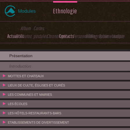
Ethnologie
Modules
Album
Cartes
Actualités
Photos
postales
Chronologie
Contacts
Personnalités
Bibliographie
Documentation
Lexique
Présentation
Introduction
MOTTES ET CHATEAUX
LIEUX DE CULTE, ÉGLISES ET CURÉS
LES COMMUNES ET MAIRIES
LES ÉCOLES
LES HÔTELS-RESTAURANTS-BARS
ETABLISSEMENTS DE DIVERTISSEMENT