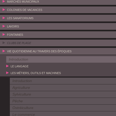
MARCHÉS MUNICIPAUX
COLONIES DE VACANCES
LES SANATORIUMS
LAVOIRS
FONTAINES
CLUBS DE PLAGE
VIE QUOTIDIENNE AU TRAVERS DES ÉPOQUES
Introduction
LE LANGAGE
LES MÉTIERS, OUTILS ET MACHINES
Introduction
Agriculture
Sylviculture
Pêche
Ostréiculture
Le commerce