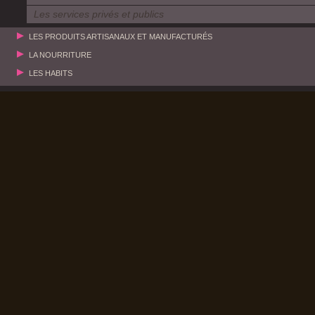
Les services privés et publics
LES PRODUITS ARTISANAUX ET MANUFACTURÉS
LA NOURRITURE
LES HABITS