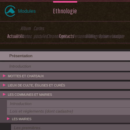
Ethnologie
Modules
Album
Cartes
Actualités
Photos
postales
Chronologie
Contacts
Personnalités
Bibliographie
Documentation
Lexique
Présentation
Introduction
MOTTES ET CHATEAUX
LIEUX DE CULTE, ÉGLISES ET CURÉS
LES COMMUNES ET MAIRIES
Introduction
Lois et réglements (dont cadastre)
LES MAIRIES
Les premières