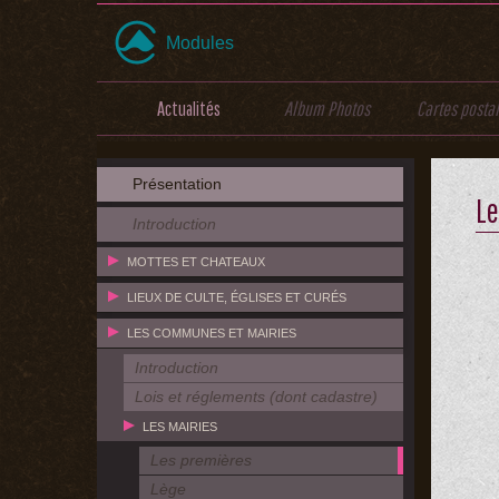
Modules
Actualités
Album Photos
Cartes posta
Présentation
Le
Introduction
MOTTES ET CHATEAUX
LIEUX DE CULTE, ÉGLISES ET CURÉS
LES COMMUNES ET MAIRIES
Introduction
Lois et réglements (dont cadastre)
LES MAIRIES
Les premières
Lège