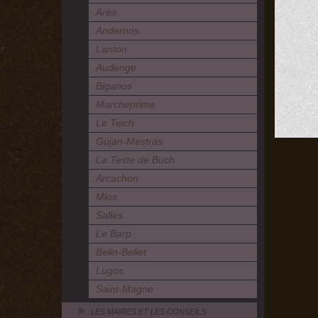
Arès
Andernos
Lanton
Audenge
Biganos
Marcheprime
Le Teich
Gujan-Mestras
La Teste de Buch
Arcachon
Mios
Salles
Le Barp
Belin-Beliet
Lugos
Saint-Magne
LES MAIRES ET LES CONSEILS