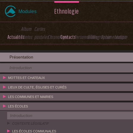
Ethnologie
Modules
Album
Cartes
Actualités
Photos
postales
Chronologie
Contacts
Personnalités
Bibliographie
Documentation
Lexique
Présentation
Introduction
MOTTES ET CHATEAUX
LIEUX DE CULTE, ÉGLISES ET CURÉS
LES COMMUNES ET MAIRIES
LES ÉCOLES
Introduction
CONTEXTE LÉGISLATIF
LES ÉCOLES COMMUNALES