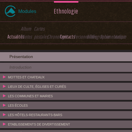
Ethnologie
Modules
Album
Cartes
Actualités
Photos
postales
Chronologie
Contacts
Personnalités
Bibliographie
Documentation
Lexique
Présentation
Introduction
MOTTES ET CHATEAUX
LIEUX DE CULTE, ÉGLISES ET CURÉS
LES COMMUNES ET MAIRIES
LES ÉCOLES
LES HÔTELS-RESTAURANTS-BARS
ETABLISSEMENTS DE DIVERTISSEMENT