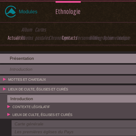
Ethnologie
Modules
Album
Cartes
Actualités
Photos
postales
Chronologie
Contacts
Personnalités
Bibliographie
Documentation
Lexique
Présentation
Introduction
MOTTES ET CHATEAUX
LIEUX DE CULTE, ÉGLISES ET CURÉS
Introduction
CONTEXTE LÉGISLATIF
LIEUX DE CULTE, ÉGLISES ET CURÉS
Carte générale
Les premières églises du Pays