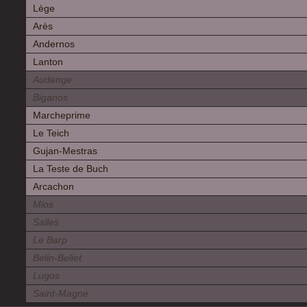
Lège
Arès
Andernos
Lanton
Audenge
Biganos
Marcheprime
Le Teich
Gujan-Mestras
La Teste de Buch
Arcachon
Mios
Salles
Le Barp
Belin-Beliet
Lugos
Saint-Magne