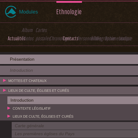
Ethnologie
Modules
Album
Cartes
Actualités
Photos
postales
Chronologie
Contacts
Personnalités
Bibliographie
Documentation
Lexique
Présentation
Introduction
MOTTES ET CHATEAUX
LIEUX DE CULTE, ÉGLISES ET CURÉS
Introduction
CONTEXTE LÉGISLATIF
LIEUX DE CULTE, ÉGLISES ET CURÉS
Carte générale
Les premières églises du Pays