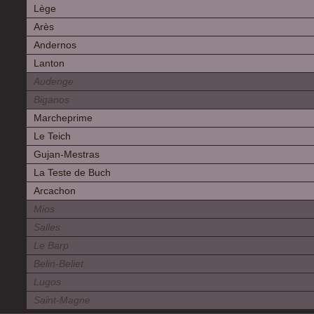
Lège
Arès
Andernos
Lanton
Audenge
Biganos
Marcheprime
Le Teich
Gujan-Mestras
La Teste de Buch
Arcachon
Mios
Salles
Le Barp
Belin-Beliet
Lugos
Saint-Magne