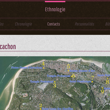
Ethnologie
les
Chronologie
Contacts
Personnalités
Bib
rcachon