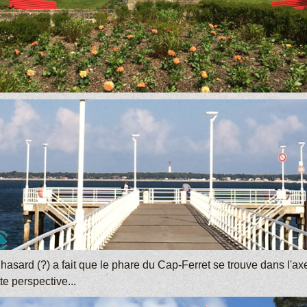
hasard (?) a fait que le phare du Cap-Ferret se trouve dans l'ax
te perspective...