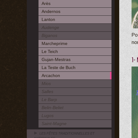
Arès
Andernos
Lanton
Audenge
Pou
Biganos
no
Marcheprime
Le Teich
1-
Gujan-Mestras
La Teste de Buch
Arcachon
Mios
Salles
Le Barp
Belin-Beliet
Lugos
Saint-Magne
LES FÊTES TRADITIONNELLES ET