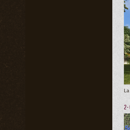
La
2-