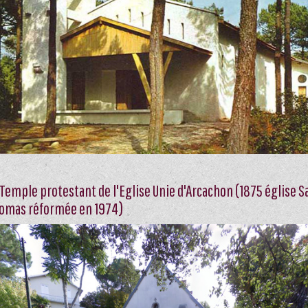
 Temple protestant de l'Eglise Unie d'Arcachon (1875 église S
omas réformée en 1974)