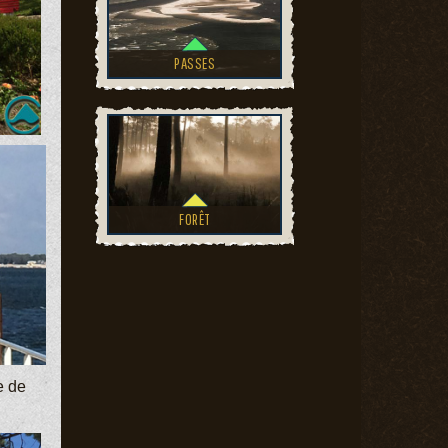
PASSES
FORÊT
e de