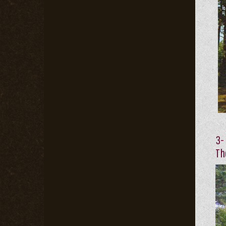
3-
Th