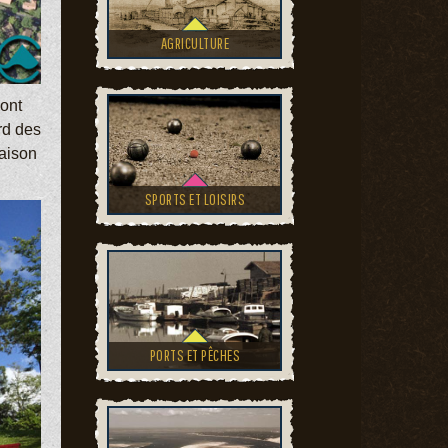
AGRICULTURE
ont
rd des
maison
SPORTS ET LOISIRS
PORTS ET PÊCHES