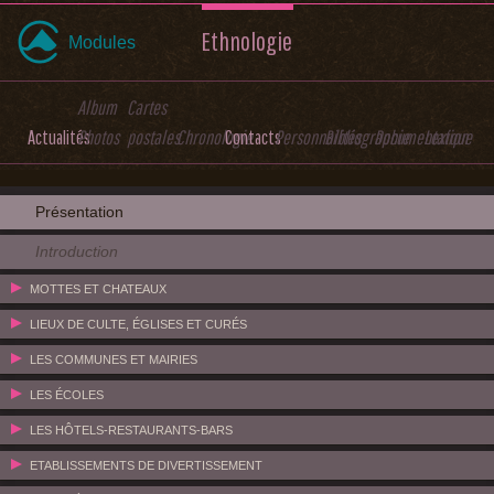
Ethnologie
Modules
Album
Cartes
Actualités
Photos
postales
Chronologie
Contacts
Personnalités
Bibliographie
Documentation
Lexique
Présentation
Introduction
MOTTES ET CHATEAUX
LIEUX DE CULTE, ÉGLISES ET CURÉS
LES COMMUNES ET MAIRIES
LES ÉCOLES
LES HÔTELS-RESTAURANTS-BARS
ETABLISSEMENTS DE DIVERTISSEMENT