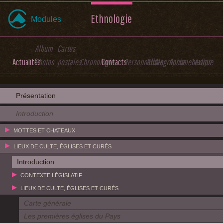
Ethnologie
Modules
Album
Cartes
Actualités
Photos
postales
Chronologie
Contacts
Personnalités
Bibliographie
Documentation
Lexique
Présentation
Introduction
MOTTES ET CHATEAUX
LIEUX DE CULTE, ÉGLISES ET CURÉS
Introduction
CONTEXTE LÉGISLATIF
LIEUX DE CULTE, ÉGLISES ET CURÉS
Carte générale
Les premières églises du Pays