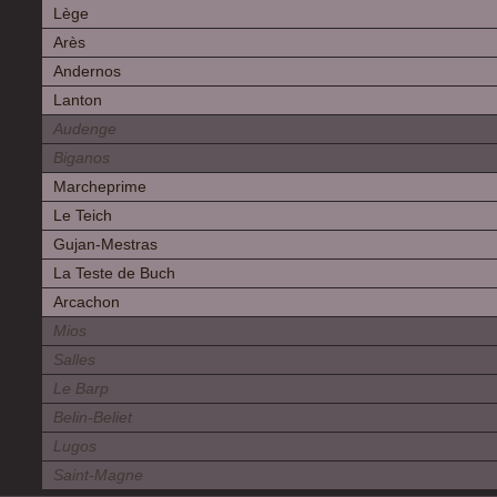
Lège
Arès
Andernos
Lanton
Audenge
Biganos
Marcheprime
Le Teich
Gujan-Mestras
La Teste de Buch
Arcachon
Mios
Salles
Le Barp
Belin-Beliet
Lugos
Saint-Magne