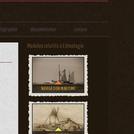
liographie
Documentation
Lexique
Modules relatifs à Ethnologie
NAVIGATION MARITIME