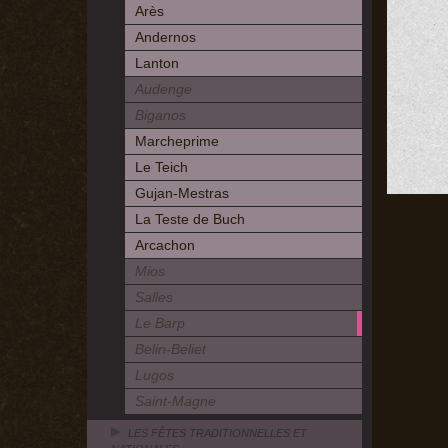
Arès
Andernos
Lanton
Audenge
Biganos
Marcheprime
Le Teich
Gujan-Mestras
La Teste de Buch
Arcachon
Mios
Salles
Le Barp
Belin-Beliet
Lugos
Saint-Magne
LES FÊTES TRADITIONNELLES ET