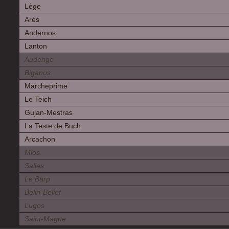
Lège
Arès
Andernos
Lanton
Audenge
Biganos
Marcheprime
Le Teich
Gujan-Mestras
La Teste de Buch
Arcachon
Mios
Salles
Le Barp
Belin-Beliet
Lugos
Saint-Magne