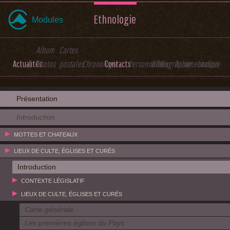
Ethnologie
Modules
Album
Cartes
Actualités
Photos
postales
Chronologie
Contacts
Personnalités
Bibliographie
Documentation
Lexique
Présentation
Introduction
MOTTES ET CHATEAUX
LIEUX DE CULTE, ÉGLISES ET CURÉS
Introduction
CONTEXTE LÉGISLATIF
LIEUX DE CULTE, ÉGLISES ET CURÉS
Carte générale
Les premières églises du Pays