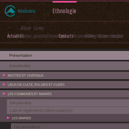
Ethnologie
Modules
Album
Cartes
Actualités
Photos
postales
Chronologie
Contacts
Personnalités
Bibliographie
Documentation
Lexique
Présentation
Introduction
MOTTES ET CHATEAUX
LIEUX DE CULTE, ÉGLISES ET CURÉS
LES COMMUNES ET MAIRIES
Introduction
Lois et réglements (dont cadastre)
LES MAIRIES
Les premières