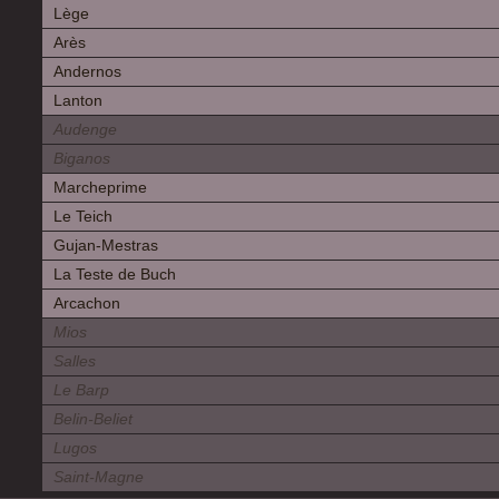
Lège
Arès
Andernos
Lanton
Audenge
Biganos
Marcheprime
Le Teich
Gujan-Mestras
La Teste de Buch
Arcachon
Mios
Salles
Le Barp
Belin-Beliet
Lugos
Saint-Magne