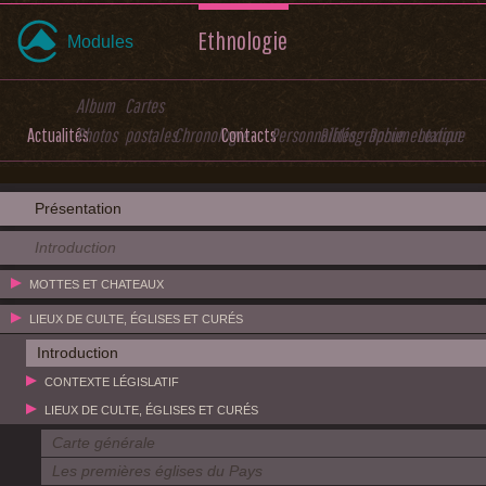
Ethnologie
Modules
Album
Cartes
Actualités
Photos
postales
Chronologie
Contacts
Personnalités
Bibliographie
Documentation
Lexique
Présentation
Introduction
MOTTES ET CHATEAUX
LIEUX DE CULTE, ÉGLISES ET CURÉS
Introduction
CONTEXTE LÉGISLATIF
LIEUX DE CULTE, ÉGLISES ET CURÉS
Carte générale
Les premières églises du Pays