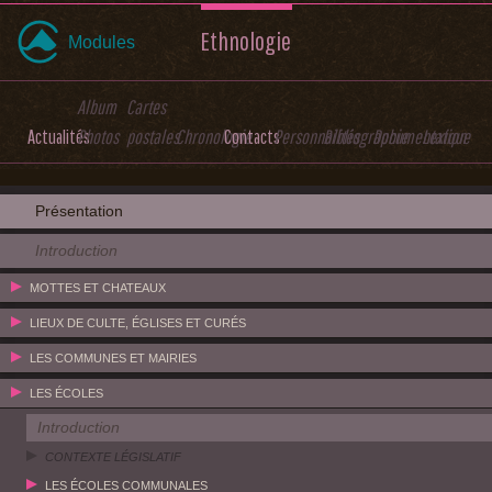
Ethnologie
Modules
Album
Cartes
Actualités
Photos
postales
Chronologie
Contacts
Personnalités
Bibliographie
Documentation
Lexique
Présentation
Introduction
MOTTES ET CHATEAUX
LIEUX DE CULTE, ÉGLISES ET CURÉS
LES COMMUNES ET MAIRIES
LES ÉCOLES
Introduction
CONTEXTE LÉGISLATIF
LES ÉCOLES COMMUNALES