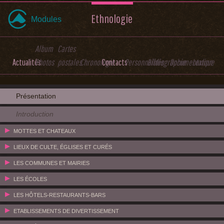
Ethnologie
Modules
Album
Cartes
Actualités
Photos
postales
Chronologie
Contacts
Personnalités
Bibliographie
Documentation
Lexique
Présentation
Introduction
MOTTES ET CHATEAUX
LIEUX DE CULTE, ÉGLISES ET CURÉS
LES COMMUNES ET MAIRIES
LES ÉCOLES
LES HÔTELS-RESTAURANTS-BARS
ETABLISSEMENTS DE DIVERTISSEMENT