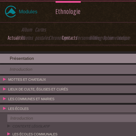
Ethnologie
Modules
Album
Cartes
Actualités
Photos
postales
Chronologie
Contacts
Personnalités
Bibliographie
Documentation
Lexique
Présentation
Introduction
MOTTES ET CHATEAUX
LIEUX DE CULTE, ÉGLISES ET CURÉS
LES COMMUNES ET MAIRIES
LES ÉCOLES
Introduction
CONTEXTE LÉGISLATIF
LES ÉCOLES COMMUNALES