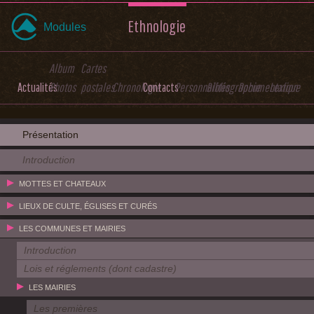
Ethnologie
Modules
Album
Cartes
Actualités
Photos
postales
Chronologie
Contacts
Personnalités
Bibliographie
Documentation
Lexique
Présentation
Introduction
MOTTES ET CHATEAUX
LIEUX DE CULTE, ÉGLISES ET CURÉS
LES COMMUNES ET MAIRIES
Introduction
Lois et réglements (dont cadastre)
LES MAIRIES
Les premières