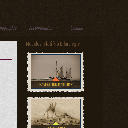
liographie
Documentation
Lexique
Modules relatifs à Ethnologie
NAVIGATION MARITIME