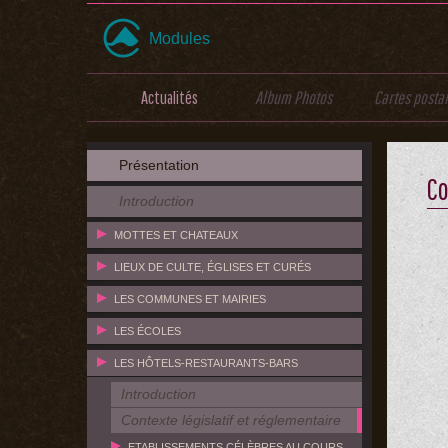
Modules
Actualités
Album Photos
Cartes posta
Présentation
Co
Introduction
MOTTES ET CHATEAUX
LIEUX DE CULTE, ÉGLISES ET CURÉS
LES COMMUNES ET MAIRIES
LES ÉCOLES
LES HÔTELS-RESTAURANTS-BARS
Introduction
Contexte législatif et réglementaire
ETABLISSEMENTS CÉLÈBRES AU COURS