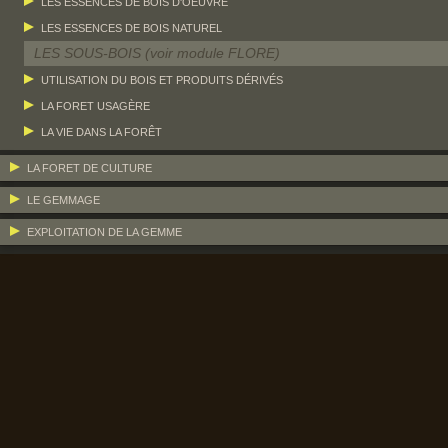
LES ESSENCES DE BOIS D'OEUVRE
LES ESSENCES DE BOIS NATUREL
LES SOUS-BOIS (voir module FLORE)
UTILISATION DU BOIS ET PRODUITS DÉRIVÉS
LA FORET USAGÈRE
LA VIE DANS LA FORÊT
LA FORET DE CULTURE
LE GEMMAGE
EXPLOITATION DE LA GEMME