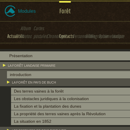
Forêt
Modules
Album
Cartes
Actualités
Photos
postales
Chronologie
Contacts
Personnalités
Bibliographie
Documentation
Lexique
Présentation
LA FORÊT LANDAISE PRIMAIRE
introduction
LA FORÊT EN PAYS DE BUCH
Des terres vaines à la forêt
Les obstacles juridiques à la colonisation
La fixation et la plantation des dunes
La propriété des terres vaines après la Révolution
La situation en 1852