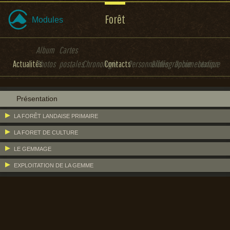
Forêt
Modules
Album
Cartes
Actualités
Photos
postales
Chronologie
Contacts
Personnalités
Bibliographie
Documentation
Lexique
Présentation
LA FORÊT LANDAISE PRIMAIRE
LA FORET DE CULTURE
LE GEMMAGE
EXPLOITATION DE LA GEMME