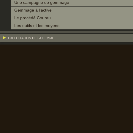
Une campagne de gemmage
Gemmage à l'active
Le procédé Courau
Les outils et les moyens
EXPLOITATION DE LA GEMME