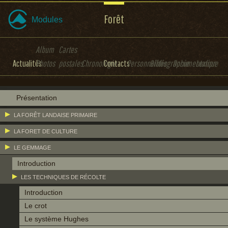
Forêt
Modules
Album
Cartes
Actualités
Photos
postales
Chronologie
Contacts
Personnalités
Bibliographie
Documentation
Lexique
Présentation
LA FORÊT LANDAISE PRIMAIRE
LA FORET DE CULTURE
LE GEMMAGE
Introduction
LES TECHNIQUES DE RÉCOLTE
Introduction
Le crot
Le système Hughes