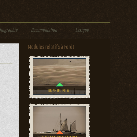
liographie
Documentation
Lexique
Modules relatifs à Forêt
DUNE DU PILAT