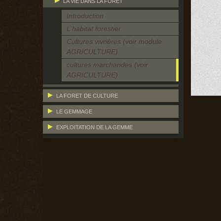
LA VIE DANS LA FORÊT
Introduction
L'habitat forestier
Cultures vivrières (voir module
AGRICULTURE)
cultures marchandes (voir
AGRICULTURE)
LA FORET DE CULTURE
LE GEMMAGE
EXPLOITATION DE LA GEMME