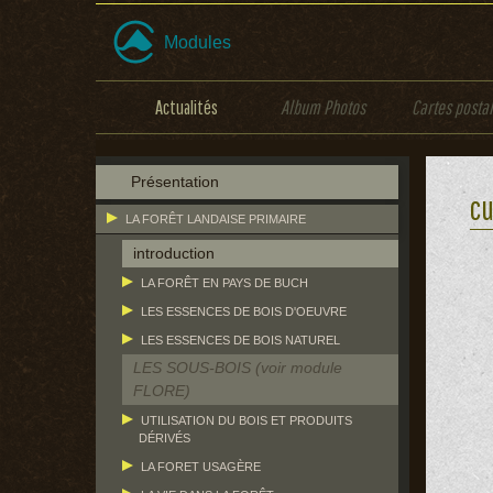
Modules
Actualités
Album Photos
Cartes posta
Présentation
cu
LA FORÊT LANDAISE PRIMAIRE
introduction
LA FORÊT EN PAYS DE BUCH
LES ESSENCES DE BOIS D'OEUVRE
LES ESSENCES DE BOIS NATUREL
LES SOUS-BOIS (voir module
FLORE)
UTILISATION DU BOIS ET PRODUITS
DÉRIVÉS
LA FORET USAGÈRE