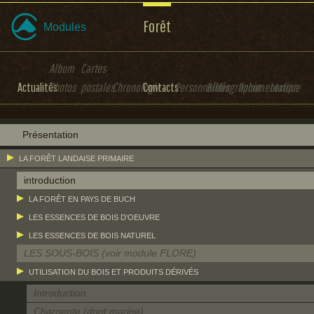
Forêt
Modules
Album
Cartes
Actualités
Photos
postales
Chronologie
Contacts
Personnalités
Bibliographie
Documentation
Lexique
Présentation
LA FORÊT LANDAISE PRIMAIRE
introduction
LA FORÊT EN PAYS DE BUCH
LES ESSENCES DE BOIS D'OEUVRE
LES ESSENCES DE BOIS NATUREL
LES SOUS-BOIS (voir module FLORE)
UTILISATION DU BOIS ET PRODUITS DÉRIVÉS
Introduction
Charpente (dont marine)