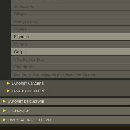
Menuiserie
Résine
Poix (ou brai)
Pignes
Pignons
Pignots
Galips
Charbon de bois
Chauffage
Les outils domestiques d'exploitation du bois
LA FORET USAGÈRE
LA VIE DANS LA FORÊT
LA FORET DE CULTURE
LE GEMMAGE
EXPLOITATION DE LA GEMME