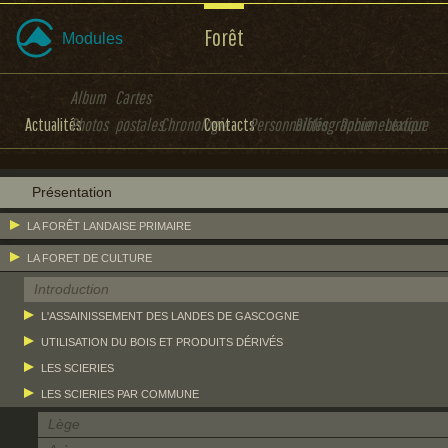
Forêt
Modules
Album
Cartes
Actualités
Photos
postales
Chronologie
Contacts
Personnalités
Bibliographie
Documentation
Lexique
Présentation
LA FORÊT LANDAISE PRIMAIRE
LA FORET DE CULTURE
Introduction
L'ASSAINISSEMENT DES LANDES DE GASCOGNE
UTILISATION DU BOIS ET PRODUITS DÉRIVÉS
LES SCIERIES
LES SCIERIES PAR COMMUNE
Lège