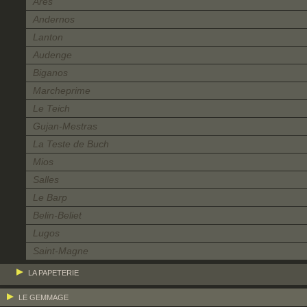
Arès
Andernos
Lanton
Audenge
Biganos
Marcheprime
Le Teich
Gujan-Mestras
La Teste de Buch
Mios
Salles
Le Barp
Belin-Beliet
Lugos
Saint-Magne
LA PAPETERIE
LE GEMMAGE