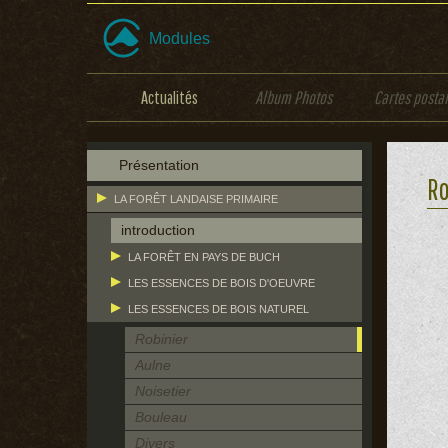
Modules
Actualités
Album Photos
Cartes posta
Présentation
Ro
LA FORÊT LANDAISE PRIMAIRE
introduction
LA FORÊT EN PAYS DE BUCH
LES ESSENCES DE BOIS D'OEUVRE
LES ESSENCES DE BOIS NATUREL
Robinier
Aulne
Noisetier
Bouleau
Divers