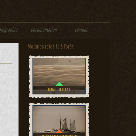
liographie
Documentation
Lexique
Modules relatifs à Forêt
DUNE DU PILAT