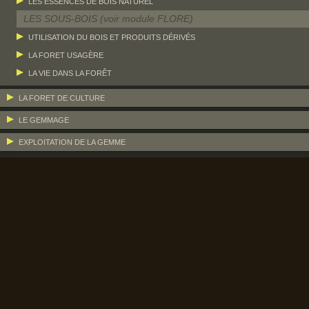
LES ESSENCES DE BOIS NATUREL
LES SOUS-BOIS (voir module FLORE)
UTILISATION DU BOIS ET PRODUITS DÉRIVÉS
LA FORET USAGÈRE
LA VIE DANS LA FORÊT
LA FORET DE CULTURE
LE GEMMAGE
EXPLOITATION DE LA GEMME