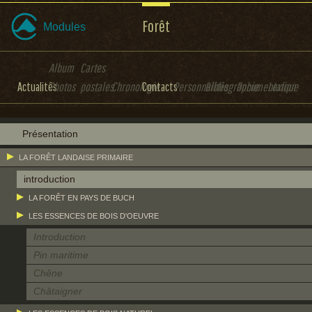
Forêt
Modules
Album
Cartes
Actualités
Photos
postales
Chronologie
Contacts
Personnalités
Bibliographie
Documentation
Lexique
Présentation
LA FORÊT LANDAISE PRIMAIRE
introduction
LA FORÊT EN PAYS DE BUCH
LES ESSENCES DE BOIS D'OEUVRE
Introduction
Pin maritime
Chêne
Châtaigner