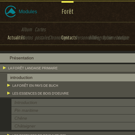
Forêt
Modules
Album
Cartes
Actualités
Photos
postales
Chronologie
Contacts
Personnalités
Bibliographie
Documentation
Lexique
Présentation
LA FORÊT LANDAISE PRIMAIRE
introduction
LA FORÊT EN PAYS DE BUCH
LES ESSENCES DE BOIS D'OEUVRE
Introduction
Pin maritime
Chêne
Châtaigner