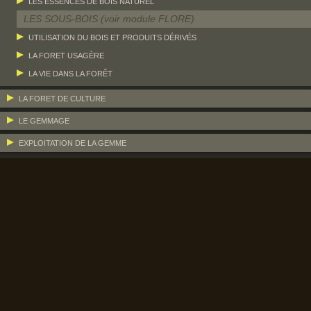
LES ESSENCES DE BOIS NATUREL
LES SOUS-BOIS (voir module FLORE)
UTILISATION DU BOIS ET PRODUITS DÉRIVÉS
LA FORET USAGÈRE
LA VIE DANS LA FORÊT
LA FORET DE CULTURE
LE GEMMAGE
EXPLOITATION DE LA GEMME