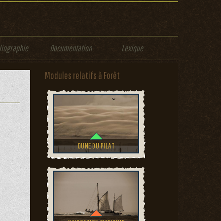
liographie
Documentation
Lexique
Modules relatifs à Forêt
DUNE DU PILAT