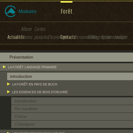
Forêt
Modules
Album
Cartes
Actualités
Photos
postales
Chronologie
Contacts
Personnalités
Bibliographie
Documentation
Lexique
Présentation
LA FORÊT LANDAISE PRIMAIRE
introduction
LA FORÊT EN PAYS DE BUCH
LES ESSENCES DE BOIS D'OEUVRE
Introduction
Pin maritime
Chêne
Châtaigner