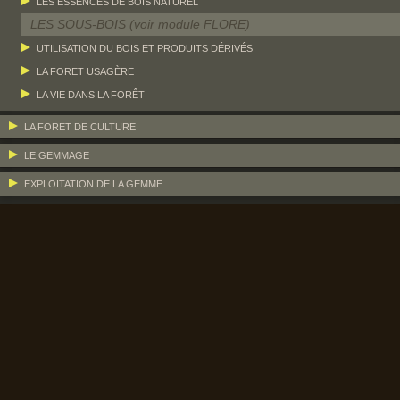
LES ESSENCES DE BOIS NATUREL
LES SOUS-BOIS (voir module FLORE)
UTILISATION DU BOIS ET PRODUITS DÉRIVÉS
LA FORET USAGÈRE
LA VIE DANS LA FORÊT
LA FORET DE CULTURE
LE GEMMAGE
EXPLOITATION DE LA GEMME