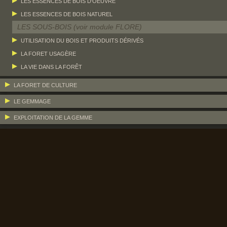
LES ESSENCES DE BOIS D'OEUVRE
LES ESSENCES DE BOIS NATUREL
LES SOUS-BOIS (voir module FLORE)
UTILISATION DU BOIS ET PRODUITS DÉRIVÉS
LA FORET USAGÈRE
LA VIE DANS LA FORÊT
LA FORET DE CULTURE
LE GEMMAGE
EXPLOITATION DE LA GEMME