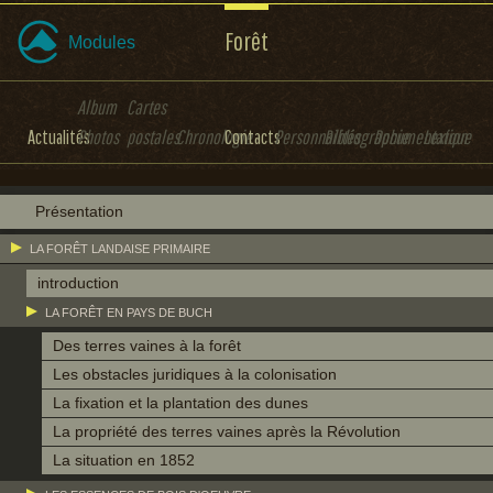
Forêt
Modules
Album
Cartes
Actualités
Photos
postales
Chronologie
Contacts
Personnalités
Bibliographie
Documentation
Lexique
Présentation
LA FORÊT LANDAISE PRIMAIRE
introduction
LA FORÊT EN PAYS DE BUCH
Des terres vaines à la forêt
Les obstacles juridiques à la colonisation
La fixation et la plantation des dunes
La propriété des terres vaines après la Révolution
La situation en 1852