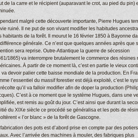
t de la carre et le récipient (auparavant le crot, au pied du pin) 
minuée.
pendant malgré cette découverte importante, Pierre Hugues te
vie ruiné. Il ne put de son vivant modifier les habitudes ancestr
 habitants de la forêt. Il mourut le 16 février 1850 à Bayonne d
indifférence générale. Ce n’est que quelques années après que 
vention sera reprise. Outre-Atlantique la guerre de sécession
861/1865) va interrompre brutalement le commerce des résines 
ricaines. À partir de ce moment là, c’est en partie le vieux cont
i va devoir palier cette baisse mondiale de la production. En Fr
me l’essentiel du massif forestier est déjà exploité, c’est le sy
récolte qu’il va falloir modifier afin de doper la production (Phil
cques). C’est à ce moment que le système Hugues, dans une ve
plifiée, est remis au goût du jour. C’est ainsi que durant la sec
itié du XIXe siècle ce procédé se généralisa et les pots de rési
oltèrent « l’or blanc » de la forêt de Gascogne.
fabrication des pots est d’abord prise en compte par des potiers
caux. Avec l’arrivée des machines à mouler, des fabriques plus