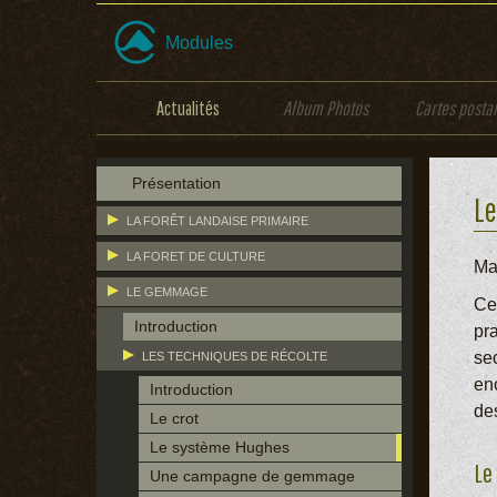
Modules
Actualités
Album Photos
Cartes posta
Présentation
L
LA FORÊT LANDAISE PRIMAIRE
LA FORET DE CULTURE
Ma
LE GEMMAGE
Ce
Introduction
pra
se
LES TECHNIQUES DE RÉCOLTE
enc
Introduction
de
Le crot
Le système Hughes
Le
Une campagne de gemmage