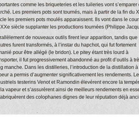
portantes comme les briqueteries et les tuileries vont s’emparer
ché. Les premiers pots sont tournés, mais à partir de la fin du 
cle les premiers pots moulés apparaissent. Ils vont dans le cour
 XXe siècle supplanter les productions tournées (Philippe Jacqu
allèlement de nouveaux outils firent leur apparition, tandis que
utres furent transformés, à l’instar du hapchot, qui fut fortement
anié pour être allégé (le bridon). Le pitey étant très lourd à
nsporter, il fut progressivement abandonné au profit d’outils à tr
g manche. Dans les distilleries, l’introduction de la distillation à
peur a permis d’augmenter significativement les rendements. L
dustriels testerins Venot et Ramondin élevèrent encore la tempé
 la vapeur et s’assurèrent ainsi de meilleurs rendements en es
 fabriquèrent des colophanes dignes de leur réputation déjà anc