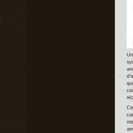
Un
sys
an
d’
que
coi
réc
Ce 
ca
mo
amé