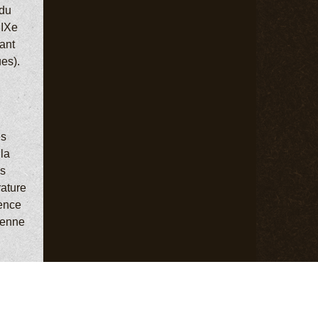
 du
XIXe
ant
es).
ès
 la
es
rature
sence
ienne