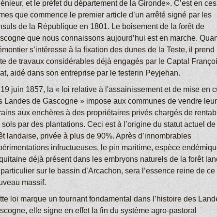
énieur, et le préfet du département de la Gironde». C’est en ces
rmes que commence le premier article d’un arrêté signé par les
nsuls de la République en 1801. Le boisement de la forêt de
scogne que nous connaissons aujourd’hui est en marche. Qua
montier s’intéresse à la fixation des dunes de la Teste, il prend 
ite de travaux considérables déjà engagés par le Captal Franço
at, aidé dans son entreprise par le testerin Peyjehan.
19 juin 1857, la « loi relative à l'assainissement et de mise en c
s Landes de Gascogne » impose aux communes de vendre leu
rains aux enchères à des propriétaires privés chargés de rentabi
 sols par des plantations. Ceci est à l’origine du statut actuel de
rêt landaise, privée à plus de 90%. Après d’innombrables
périmentations infructueuses, le pin maritime, espèce endémiq
quitaine déjà présent dans les embryons naturels de la forêt lan
particulier sur le bassin d’Arcachon, sera l’essence reine de ce
uveau massif.
tte loi marque un tournant fondamental dans l’histoire des Land
cogne, elle signe en effet la fin du système agro-pastoral