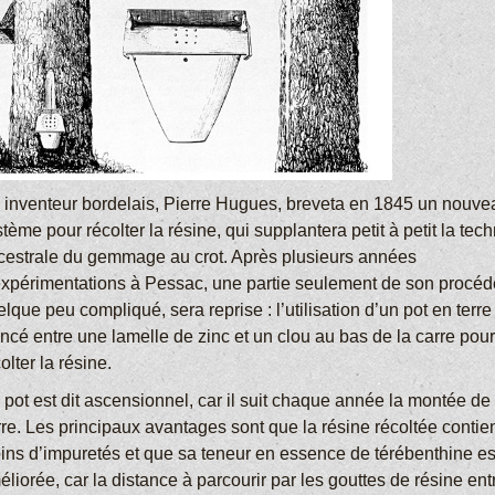
 inventeur bordelais, Pierre Hugues, breveta en 1845 un nouve
tème pour récolter la résine, qui supplantera petit à petit la tec
cestrale du gemmage au crot. Après plusieurs années
expérimentations à Pessac, une partie seulement de son procéd
lque peu compliqué, sera reprise : l’utilisation d’un pot en terre 
ncé entre une lamelle de zinc et un clou au bas de la carre pour
olter la résine.
pot est dit ascensionnel, car il suit chaque année la montée de 
rre. Les principaux avantages sont que la résine récoltée contie
ins d’impuretés et que sa teneur en essence de térébenthine es
liorée, car la distance à parcourir par les gouttes de résine ent