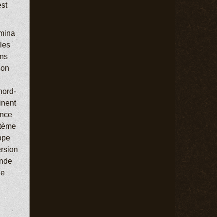
est
rmina
ales
ans
son
nord-
inent
ance
stème
ippe
rsion
onde
ne