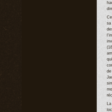
hau
di
Ce
sa 
des
l’
in
(1
amé
qu
com
de 
Ja
sim
mo
réc
La 
lo