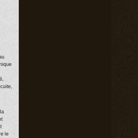
au
hnique
é,
cuite,
la
nt
t
re le