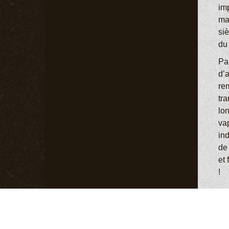
im
mar
siè
du
Par
d’a
rem
tra
lon
va
in
de
et
!