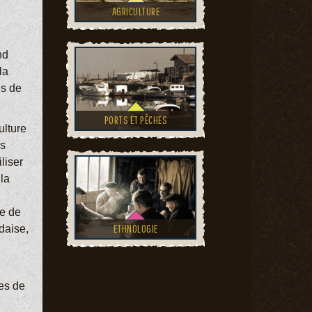
AGRICULTURE
nd
la
is de
PORTS ET PÊCHES
ulture
rs
liser
 la
ue de
ETHNOLOGIE
daise,
es de