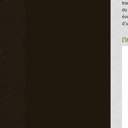
tr
du 
év
d’u
L'