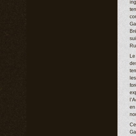
ing
te
co
Ga
Bré
su
Ru
Le 
de
ter
les
fo
ex
l’A
en 
no
Ce
Gas