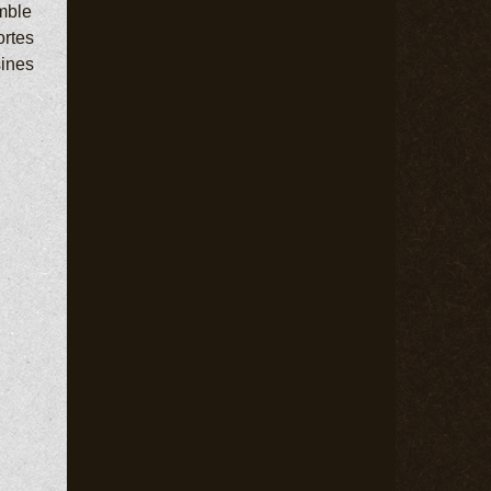
emble
ortes
sines