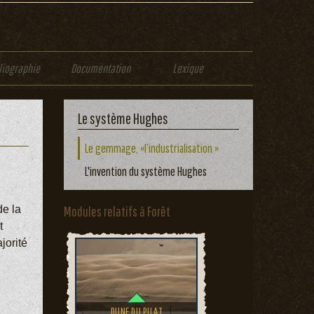
liographie
Documentation
Lexique
Le système Hughes
Le gemmage, «l’industrialisation »
L'invention du système Hughes
de la
Modules relatifs à Forêt
t
jorité
DUNE DU PILAT