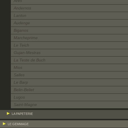
Arès
Andernos
Lanton
Audenge
Biganos
Marcheprime
Le Teich
Gujan-Mestras
La Teste de Buch
Mios
Salles
Le Barp
Belin-Beliet
Lugos
Saint-Magne
LA PAPETERIE
LE GEMMAGE