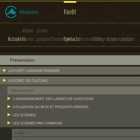
Forêt
Modules
Album
Cartes
Actualités
Photos
postales
Chronologie
Contacts
Personnalités
Bibliographie
Documentation
Lexique
Présentation
LA FORÊT LANDAISE PRIMAIRE
LA FORET DE CULTURE
Introduction
L'ASSAINISSEMENT DES LANDES DE GASCOGNE
UTILISATION DU BOIS ET PRODUITS DÉRIVÉS
LES SCIERIES
LES SCIERIES PAR COMMUNE
Lège