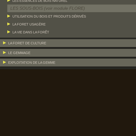
LES ESSENCES DE BOIS NATUREL
LES SOUS-BOIS (voir module FLORE)
UTILISATION DU BOIS ET PRODUITS DÉRIVÉS
LA FORET USAGÈRE
LA VIE DANS LA FORÊT
LA FORET DE CULTURE
LE GEMMAGE
EXPLOITATION DE LA GEMME