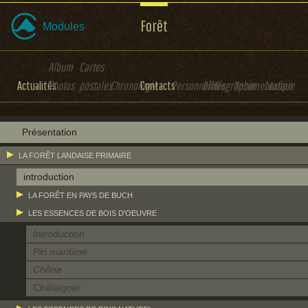
Forêt
Modules
Album
Cartes
Actualités
Photos
postales
Chronologie
Contacts
Personnalités
Bibliographie
Documentation
Lexique
Présentation
LA FORÊT LANDAISE PRIMAIRE
introduction
LA FORÊT EN PAYS DE BUCH
LES ESSENCES DE BOIS D'OEUVRE
Introduction
Pin maritime
Chêne
Châtaigner