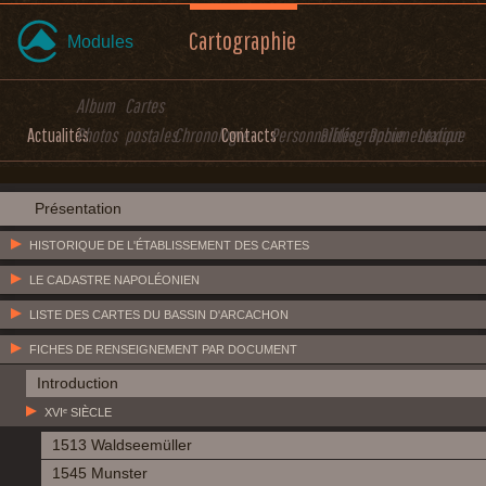
Cartographie
Modules
Album
Cartes
Actualités
Photos
postales
Chronologie
Contacts
Personnalités
Bibliographie
Documentation
Lexique
Présentation
HISTORIQUE DE L'ÉTABLISSEMENT DES CARTES
LE CADASTRE NAPOLÉONIEN
LISTE DES CARTES DU BASSIN D'ARCACHON
FICHES DE RENSEIGNEMENT PAR DOCUMENT
Introduction
XVIᵉ SIÈCLE
1513 Waldseemüller
1545 Munster