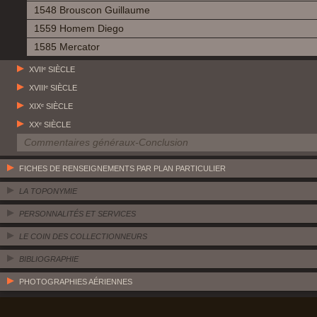
1548 Brouscon Guillaume
1559 Homem Diego
1585 Mercator
XVIIᵉ SIÈCLE
XVIIIᵉ SIÈCLE
XIXᵉ SIÈCLE
XXᵉ SIÈCLE
Commentaires généraux-Conclusion
FICHES DE RENSEIGNEMENTS PAR PLAN PARTICULIER
LA TOPONYMIE
PERSONNALITÉS ET SERVICES
LE COIN DES COLLECTIONNEURS
BIBLIOGRAPHIE
PHOTOGRAPHIES AÉRIENNES