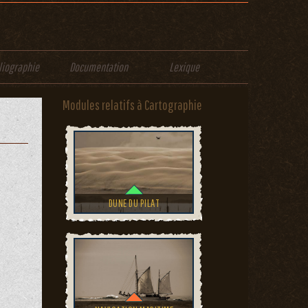
liographie
Documentation
Lexique
Modules relatifs à Cartographie
DUNE DU PILAT