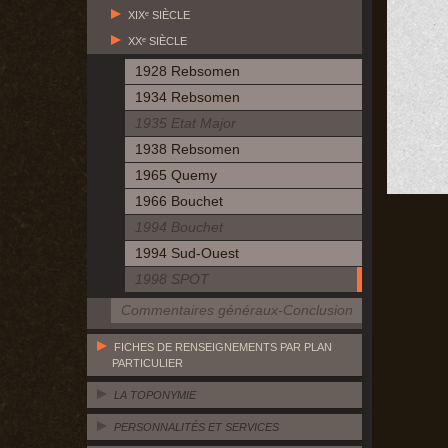
XIXᵉ SIÈCLE
XXᵉ SIÈCLE
1928 Rebsomen
1934 Rebsomen
1935 Etat Major
1938 Rebsomen
1965 Quemy
1966 Bouchet
1994 Bouchet
1994 Sud-Ouest
1998 SPOT
Commentaires généraux-Conclusion
FICHES DE RENSEIGNEMENTS PAR PLAN
PARTICULIER
LA TOPONYMIE
PERSONNALITÉS ET SERVICES