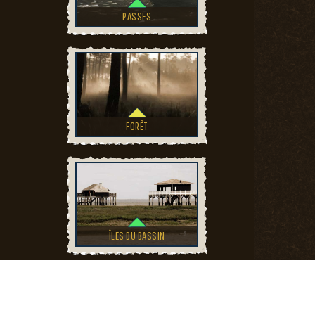
PASSES
FORÊT
ÎLES DU BASSIN