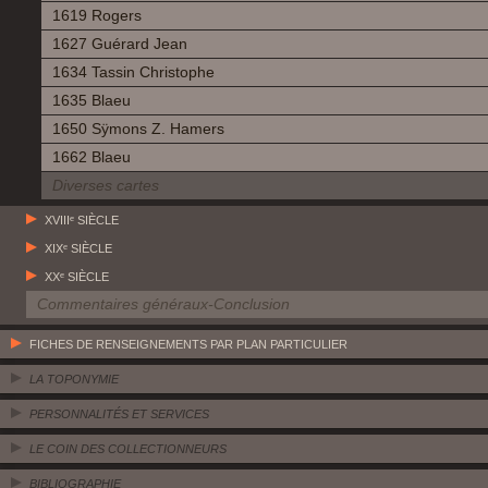
1619 Rogers
1627 Guérard Jean
1634 Tassin Christophe
1635 Blaeu
1650 Sÿmons Z. Hamers
1662 Blaeu
Diverses cartes
XVIIIᵉ SIÈCLE
XIXᵉ SIÈCLE
XXᵉ SIÈCLE
Commentaires généraux-Conclusion
FICHES DE RENSEIGNEMENTS PAR PLAN PARTICULIER
LA TOPONYMIE
PERSONNALITÉS ET SERVICES
LE COIN DES COLLECTIONNEURS
BIBLIOGRAPHIE