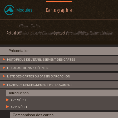
Cartographie
Modules
Album
Cartes
Actualités
Photos
postales
Chronologie
Contacts
Personnalités
Bibliographie
Documentation
Lexique
Présentation
HISTORIQUE DE L'ÉTABLISSEMENT DES CARTES
LE CADASTRE NAPOLÉONIEN
LISTE DES CARTES DU BASSIN D'ARCACHON
FICHES DE RENSEIGNEMENT PAR DOCUMENT
Introduction
XVIᵉ SIÈCLE
XVIIᵉ SIÈCLE
Comparaison des cartes