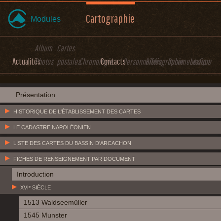
Cartographie
Modules
Album
Cartes
Actualités
Photos
postales
Chronologie
Contacts
Personnalités
Bibliographie
Documentation
Lexique
Présentation
HISTORIQUE DE L'ÉTABLISSEMENT DES CARTES
LE CADASTRE NAPOLÉONIEN
LISTE DES CARTES DU BASSIN D'ARCACHON
FICHES DE RENSEIGNEMENT PAR DOCUMENT
Introduction
XVIᵉ SIÈCLE
1513 Waldseemüller
1545 Munster