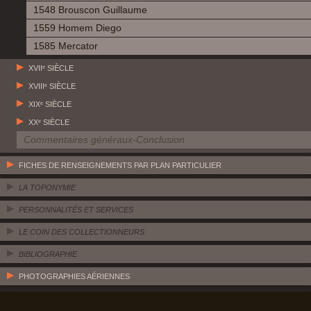
1548 Brouscon Guillaume
1559 Homem Diego
1585 Mercator
XVIIᵉ SIÈCLE
XVIIIᵉ SIÈCLE
XIXᵉ SIÈCLE
XXᵉ SIÈCLE
Commentaires généraux-Conclusion
FICHES DE RENSEIGNEMENTS PAR PLAN PARTICULIER
LA TOPONYMIE
PERSONNALITÉS ET SERVICES
LE COIN DES COLLECTIONNEURS
BIBLIOGRAPHIE
PHOTOGRAPHIES AÉRIENNES