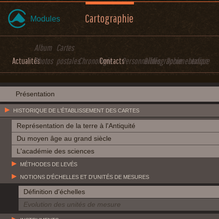
Cartographie
Modules
Album
Cartes
Actualités
Photos
postales
Chronologie
Contacts
Personnalités
Bibliographie
Documentation
Lexique
Présentation
HISTORIQUE DE L'ÉTABLISSEMENT DES CARTES
Représentation de la terre à l'Antiquité
Du moyen âge au grand siècle
L'académie des sciences
MÉTHODES DE LEVÉS
NOTIONS D'ÉCHELLES ET D'UNITÉS DE MESURES
Définition d'échelles
Evolution des unités de mesure