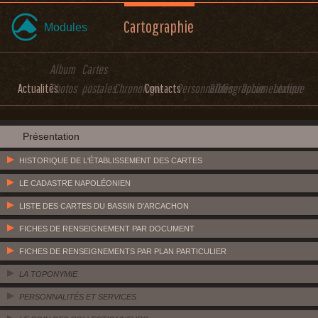
Cartographie
Modules
Album
Cartes
Actualités
Photos
postales
Chronologie
Contacts
Personnalités
Bibliographie
Documentation
Lexique
Présentation
HISTORIQUE DE L'ÉTABLISSEMENT DES CARTES
LE CADASTRE NAPOLÉONIEN
LISTE DES CARTES DU BASSIN D'ARCACHON
FICHES DE RENSEIGNEMENT PAR DOCUMENT
FICHES DE RENSEIGNEMENTS PAR PLAN PARTICULIER
LA TOPONYMIE
PERSONNALITÉS ET SERVICES