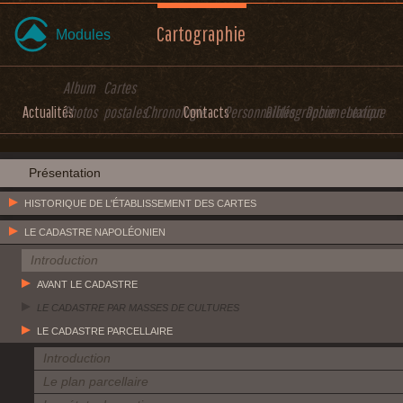
Cartographie
Modules
Album
Cartes
Actualités
Photos
postales
Chronologie
Contacts
Personnalités
Bibliographie
Documentation
Lexique
Présentation
HISTORIQUE DE L'ÉTABLISSEMENT DES CARTES
LE CADASTRE NAPOLÉONIEN
Introduction
AVANT LE CADASTRE
LE CADASTRE PAR MASSES DE CULTURES
LE CADASTRE PARCELLAIRE
Introduction
Le plan parcellaire