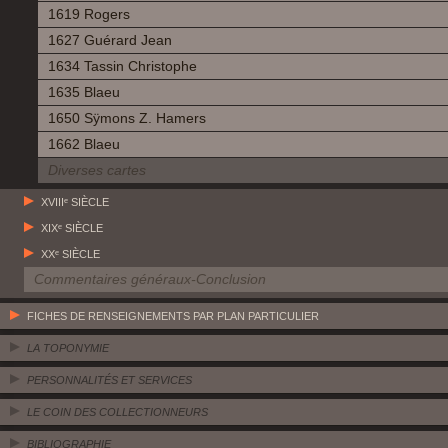
1619 Rogers
1627 Guérard Jean
1634 Tassin Christophe
1635 Blaeu
1650 Sÿmons Z. Hamers
1662 Blaeu
Diverses cartes
XVIIIᵉ SIÈCLE
XIXᵉ SIÈCLE
XXᵉ SIÈCLE
Commentaires généraux-Conclusion
FICHES DE RENSEIGNEMENTS PAR PLAN PARTICULIER
LA TOPONYMIE
PERSONNALITÉS ET SERVICES
LE COIN DES COLLECTIONNEURS
BIBLIOGRAPHIE