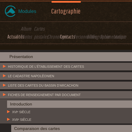
Cartographie
Modules
Album
Cartes
Actualités
Photos
postales
Chronologie
Contacts
Personnalités
Bibliographie
Documentation
Lexique
Présentation
HISTORIQUE DE L'ÉTABLISSEMENT DES CARTES
LE CADASTRE NAPOLÉONIEN
LISTE DES CARTES DU BASSIN D'ARCACHON
FICHES DE RENSEIGNEMENT PAR DOCUMENT
Introduction
XVIᵉ SIÈCLE
XVIIᵉ SIÈCLE
Comparaison des cartes