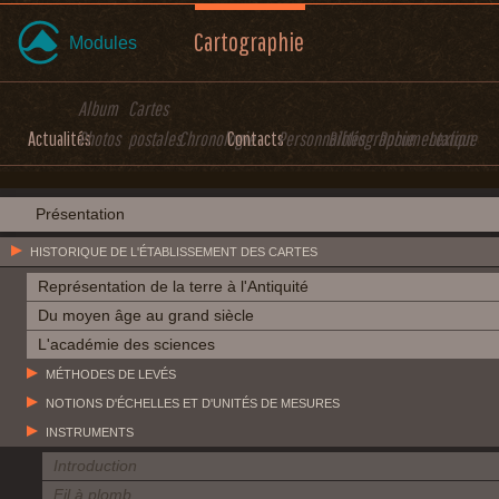
Cartographie
Modules
Album
Cartes
Actualités
Photos
postales
Chronologie
Contacts
Personnalités
Bibliographie
Documentation
Lexique
Présentation
HISTORIQUE DE L'ÉTABLISSEMENT DES CARTES
Représentation de la terre à l'Antiquité
Du moyen âge au grand siècle
L'académie des sciences
MÉTHODES DE LEVÉS
NOTIONS D'ÉCHELLES ET D'UNITÉS DE MESURES
INSTRUMENTS
Introduction
Fil à plomb