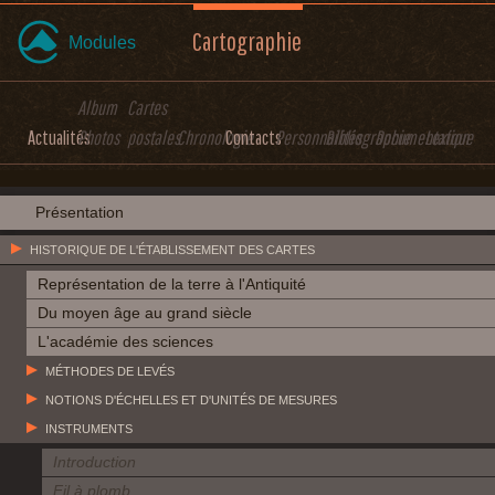
Cartographie
Modules
Album
Cartes
Actualités
Photos
postales
Chronologie
Contacts
Personnalités
Bibliographie
Documentation
Lexique
Présentation
HISTORIQUE DE L'ÉTABLISSEMENT DES CARTES
Représentation de la terre à l'Antiquité
Du moyen âge au grand siècle
L'académie des sciences
MÉTHODES DE LEVÉS
NOTIONS D'ÉCHELLES ET D'UNITÉS DE MESURES
INSTRUMENTS
Introduction
Fil à plomb