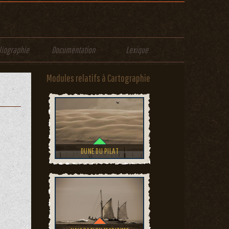
liographie
Documentation
Lexique
Modules relatifs à Cartographie
DUNE DU PILAT