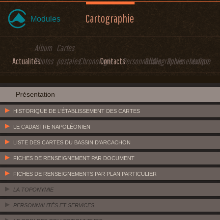
Cartographie
Modules
Album
Cartes
Actualités
Photos
postales
Chronologie
Contacts
Personnalités
Bibliographie
Documentation
Lexique
Présentation
HISTORIQUE DE L'ÉTABLISSEMENT DES CARTES
LE CADASTRE NAPOLÉONIEN
LISTE DES CARTES DU BASSIN D'ARCACHON
FICHES DE RENSEIGNEMENT PAR DOCUMENT
FICHES DE RENSEIGNEMENTS PAR PLAN PARTICULIER
LA TOPONYMIE
PERSONNALITÉS ET SERVICES