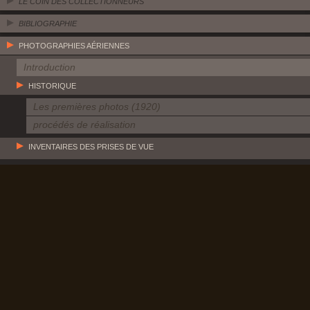
LE COIN DES COLLECTIONNEURS
BIBLIOGRAPHIE
PHOTOGRAPHIES AÉRIENNES
Introduction
HISTORIQUE
Les premières photos (1920)
procédés de réalisation
INVENTAIRES DES PRISES DE VUE