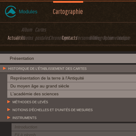
Cartographie
Modules
Album
Cartes
Actualités
Photos
postales
Chronologie
Contacts
Personnalités
Bibliographie
Documentation
Lexique
Présentation
HISTORIQUE DE L'ÉTABLISSEMENT DES CARTES
Représentation de la terre à l'Antiquité
Du moyen âge au grand siècle
L'académie des sciences
MÉTHODES DE LEVÉS
NOTIONS D'ÉCHELLES ET D'UNITÉS DE MESURES
INSTRUMENTS
Introduction
Fil à plomb