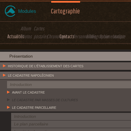
Cartographie
Modules
Album
Cartes
Actualités
Photos
postales
Chronologie
Contacts
Personnalités
Bibliographie
Documentation
Lexique
Présentation
HISTORIQUE DE L'ÉTABLISSEMENT DES CARTES
LE CADASTRE NAPOLÉONIEN
Introduction
AVANT LE CADASTRE
LE CADASTRE PAR MASSES DE CULTURES
LE CADASTRE PARCELLAIRE
Introduction
Le plan parcellaire