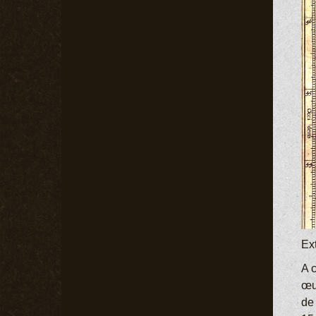
Ex
A 
œu
de