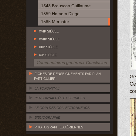
1548 Brouscon Guillaume
1559 Homem Diego
1585 Mercator
XVIIᵉ SIÈCLE
XVIIIᵉ SIÈCLE
XIXᵉ SIÈCLE
XXᵉ SIÈCLE
Commentaires généraux-Conclusion
FICHES DE RENSEIGNEMENTS PAR PLAN
Ge
PARTICULIER
Ge
LA TOPONYMIE
con
PERSONNALITÉS ET SERVICES
LE COIN DES COLLECTIONNEURS
BIBLIOGRAPHIE
PHOTOGRAPHIES AÉRIENNES