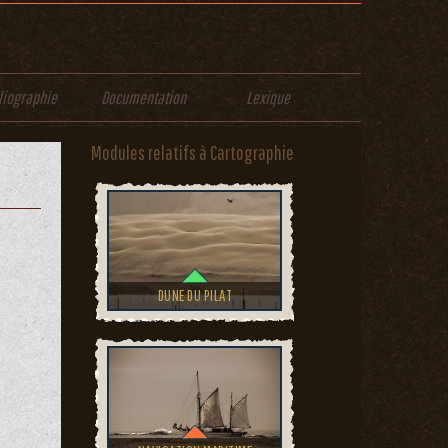
liographie
Documentation
Lexique
Modules relatifs à Cartographie
DUNE DU PILAT