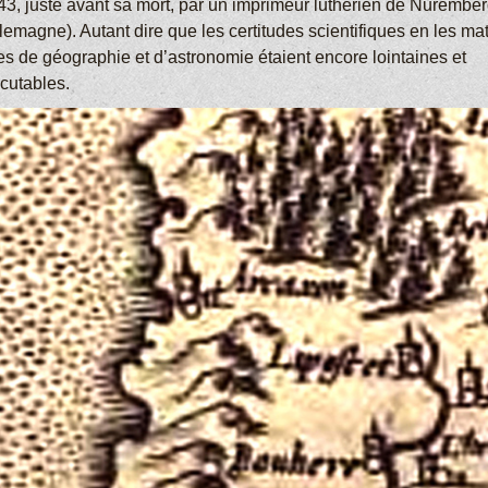
43, juste avant sa mort, par un imprimeur luthérien de Nurembe
lemagne). Autant dire que les certitudes scientifiques en les ma
ées de géographie et d’astronomie étaient encore lointaines et
scutables.