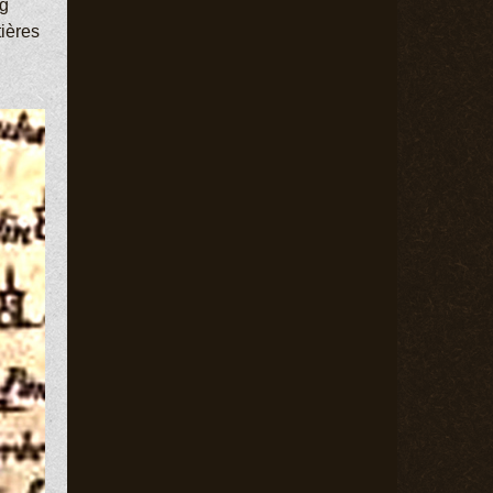
rg
tières