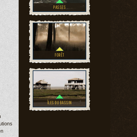
PASSES
FORÊT
ÎLES DU BASSIN
n
utions
en