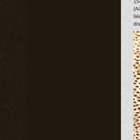
15
(Al
li
di