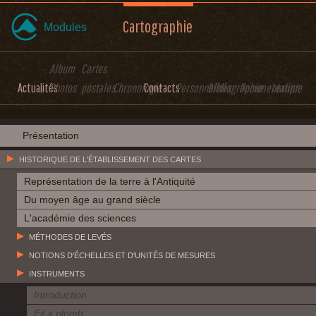
Cartographie
Modules
Album
Cartes
Actualités
Photos
postales
Chronologie
Contacts
Personnalités
Bibliographie
Documentation
Lexique
Présentation
HISTORIQUE DE L'ÉTABLISSEMENT DES CARTES
Représentation de la terre à l'Antiquité
Du moyen âge au grand siècle
L'académie des sciences
MÉTHODES DE LEVÉS
NOTIONS D'ÉCHELLES ET D'UNITÉS DE MESURES
INSTRUMENTS
Introduction
Fil à plomb